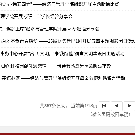
向党·声诵五四情” ——经济与管理学院组织开展主题朗诵比赛
管理学院开展考研上岸学长经验分享会
航，逐梦上岸”经济与管理学院开展 考研经验分享会
薪火 不负青春韶华 ——25级财务管理1班开展五四主题观影团日活
事务中心开展“‘寓’见文明，‘净’我所能”宿舍文明建设日主题活动
润心田 校园献礼颂恩情 ——母亲节感恩分享会圆满举办
·寄语心愿 ——经济与管理学院组织开展母亲节便利贴留言活动
共
357
条记录，
当前第
1
/18页
（输入页码按回车键）