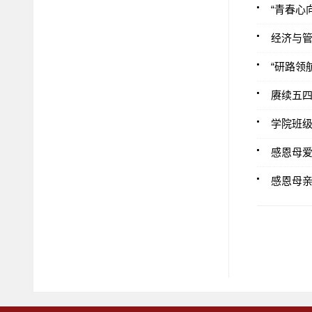
“青春心
经济与
“研路领
赓续五四
学院班级
感恩母爱
感恩母亲