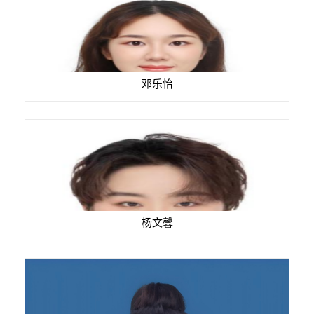
邓乐怡
杨文馨