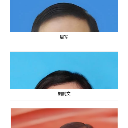
周军
胡鹏文