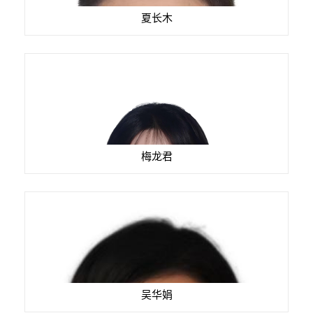
夏长木
梅龙君
吴华娟