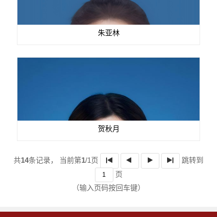
朱亚林
贺秋月
共
14
条记录，
当前第
1
/1页
跳转到
页
（输入页码按回车键）