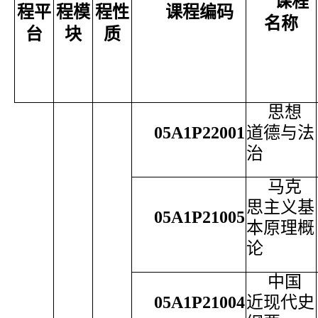
课程
程平
程模
程性
课程编码
名称
台
块
质
思想
05A1P22001
道德与法
治
马克
思主义基
05A1P21005
本原理概
论
中国
05A1P21004
近现代史