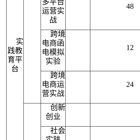
多平台
48
运营实
战
跨境
实
电商函
12
践教
电模拟
育平
实验
台
跨境
电商运
24
营实战
创新
创业
社会
实践