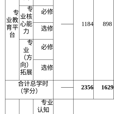
专
必修
专
业核
业教
——
心能
1184
898
育平
选修
力
台
专
必修
业
（方
向）
选修
拓展
合计总学时
——
2356
1629
（学分）
专业
认知