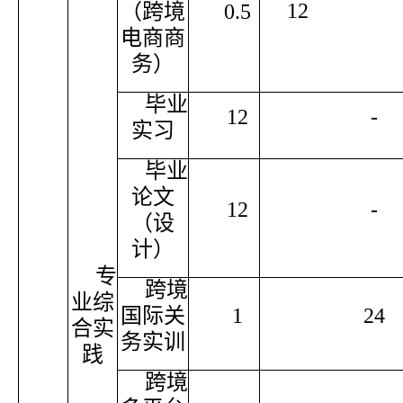
12
（跨境
0.5
电商商
务）
毕业
12
-
实习
毕业
论文
12
-
（设
计）
专
跨境
业综
国际关
1
24
合实
务实训
践
跨境