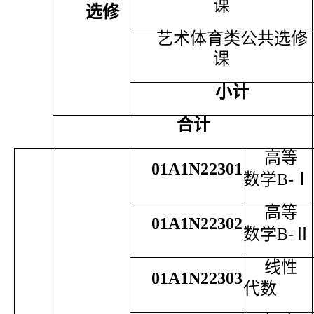
课
选修
艺术体育类公共选修
课
小计
合计
高等
01A1N22301
数学
B-
Ⅰ
高等
01A1N22302
数学
B-
Ⅱ
线性
01A1N22303
代数