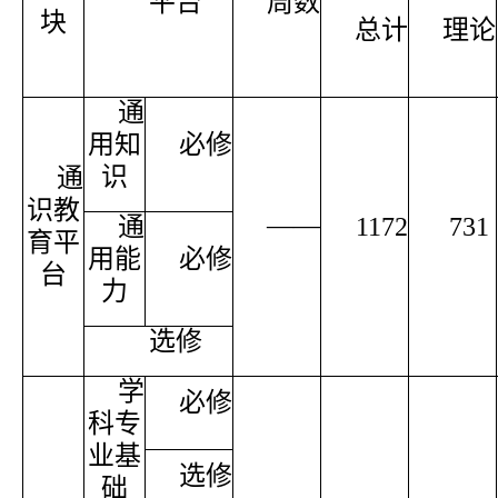
平台
周数
块
总计
理论
通
用知
必修
识
通
识教
——
通
1172
731
育平
用能
必修
台
力
选修
学
必修
科专
业基
选修
础