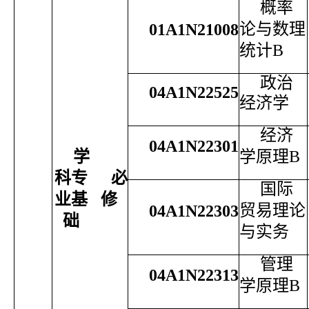
概率
论与数理
01A1N21008
统计
B
政治
04A1N22525
经济学
经济
04A1N22301
学
学原理
B
科专
必
国际
业基
修
贸易理论
04A1N22303
础
与实务
管理
04A1N22313
学原理
B