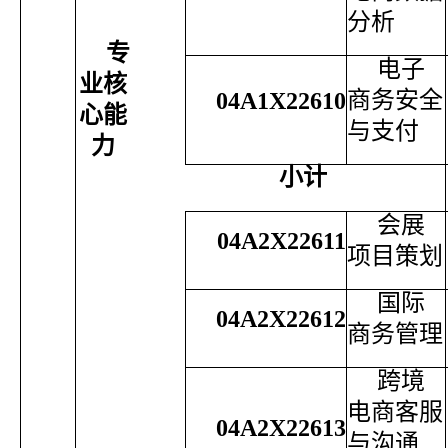
分析
专
电子
业核
商务安全
04A1X22610
心能
与支付
力
小计
会展
04A2X22611
项目策划
国际
04A2X22612
商务管理
跨境
电商客服
04A2X22613
与沟通