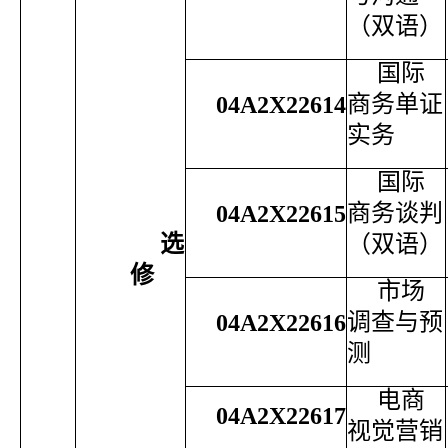
（双语）
国际
商务单证
04A2X22614
实务
国际
商务谈判
04A2X22615
选
（双语）
修
市场
调查与预
04A2X22616
测
电商
04A2X22617
视觉营销