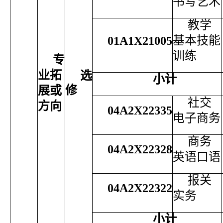
书写艺术
教学
基本技能
01A1X21005
训练
专
业拓
选
小计
修
展或
社交
方向
04A2X22335
电子商务
商务
04A2X22328
英语口语
报关
04A2X22322
实务
小计