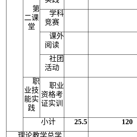
第
学科
二课
竞赛
堂
课外
阅读
社团
活动
职
职业
业技
资格考
能实
证实训
践
小计
25.5
120
理论教学总学