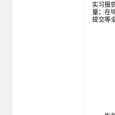
实习报
量；在
提交等