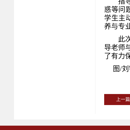
指
惑等问
学生主
养与专
此
导老师
了有力
图
/
上一篇