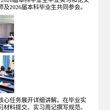
开
2026届本科
毕业生毕业
实习
和
论文
师及
2026届
本科
毕业生共同参会。
核心任务展开详细讲解。在毕业实
习材料提交、
实习周记撰写规范、