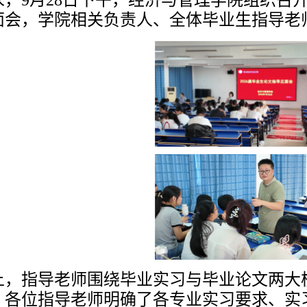
，9月28日下午，
经济与管理学院
组织召
面会，学院相关负责人、全体毕业生指导老
上，
指导老师
围绕毕业实习与毕业论文两大
，
各位指导老师
明确了
各专业
实习
要求
、
实