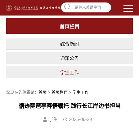
南昌应用技术师范学院，助你圆梦!
学校首页
|
OA系统
|
违反师德举报信箱
请输入关键字词
首页栏目
综合新闻
通知公告
学生工作
您现在的位置是：
首页
>
首页栏目
>
学生工作
循迹琵琶亭畔悟嘱托 践行长江岸边书担当
学生
2025-06-29