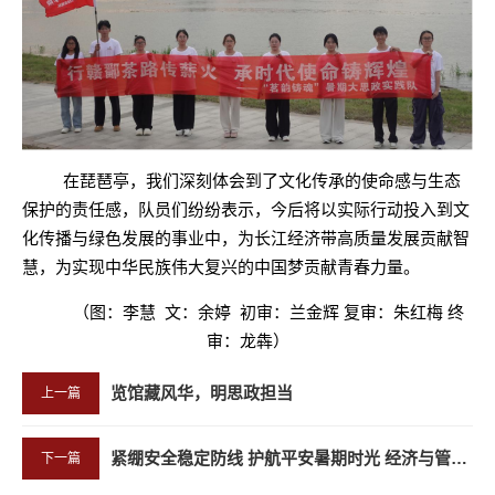
在琵琶亭
，
我们
深刻体会到了文化传承的使命感与生态
保护的责任感，队员们
纷纷
表示
，
今后将以实际行动投入到文
化传播与绿色发展的事业中，为长江经济带高质量发展贡献智
慧
，
为实现中华民族伟大复兴的中国梦贡献青春力量
。
（图：李慧 文：余婷 初审：兰金辉 复审：朱红梅 终
审：龙犇）
览馆藏风华，明思政担当
上一篇
紧绷安全稳定防线 护航平安暑期时光 经济与管理学院开展暑期安全稳定工作部署会
下一篇