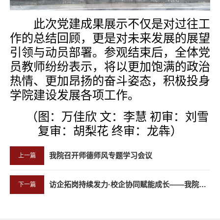
此次党建成果展示不仅是对过往工
作的总结回顾，更是对未来发展的展望
引领与动员部署。参观结束后，全体党
员教师纷纷表示，将以更加饱满的政治
热情、更加昂扬的奋斗姿态，积极投身
学院建设发展各项工作。
（图：
万佳欣
文：李慧
初审：刘雪
复审：胡梨花 终
审：龙犇
）
我院召开师德师风专题学习会议
上一篇
访企拓岗持续发力·校企协同赋能成长——我院领导带队再赴聚创教育集团开展走访交流
下一篇