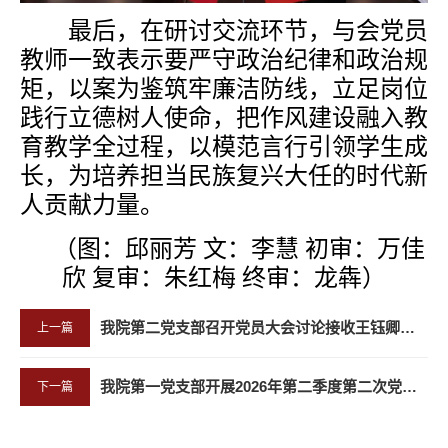
最后，在研讨交流环节，与会党员
教师一致表示要严守政治纪律和政治规
矩，以案为鉴筑牢廉洁防线，立足岗位
践行立德树人使命，把作风建设融入教
育教学全过程，以模范言行引领学生成
长，为培养担当民族复兴大任的时代新
人贡献力量。
（图：
邱丽芳
文：李慧
初审：万佳
欣 复审：朱红梅 终
审：龙犇
）
我院第二党支部召开党员大会讨论接收王钰卿等9名发展对象转为中共预备党员及贺劲松等6名同志转为中共正式党员的事宜
上一篇
我院第一党支部开展2026年第二季度第二次党员大会
下一篇