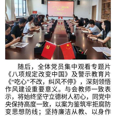
随后，全体党员集中观看专题片
《八项规定改变中国》及警示教育片
《
“吃心”不改，纠风不停》，深刻领悟
作风建设重要意义。与会教师一致表
示，将始终坚守立德树人初心，同党中
央保持高度一致，以案为鉴筑牢拒腐防
变思想防线；坚持廉洁从教、以身作