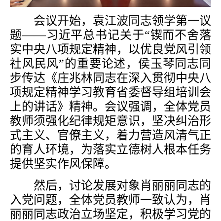
会议开始，袁江波同志领学第一议
题
——习近平总书记关于“锲而不舍落
实中央八项规定精神，以优良党风引领
社风民风”的重要论述，侯玉琴同志同
步传达《庄兆林同志在深入贯彻中央八
项规定精神学习教育省委督导组培训会
上的讲话》精神。会议强调，全体党员
教师须强化纪律规矩意识，坚决纠治形
式主义、官僚主义，着力营造风清气正
的育人环境，为落实立德树人根本任务
提供坚实作风保障。
然后，讨论发展对象肖丽丽同志的
入党问题，全体党员教师一致认为，肖
丽丽同志政治立场坚定，积极学习党的