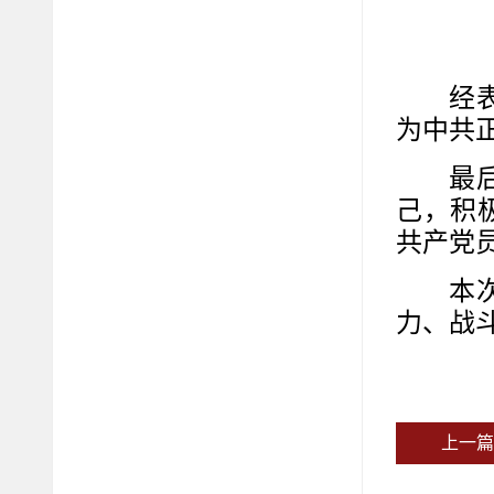
经
为中共
最
己，积
共产党
本
力、战
上一篇