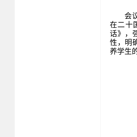
会
在二十
话》，
性，明
养学生