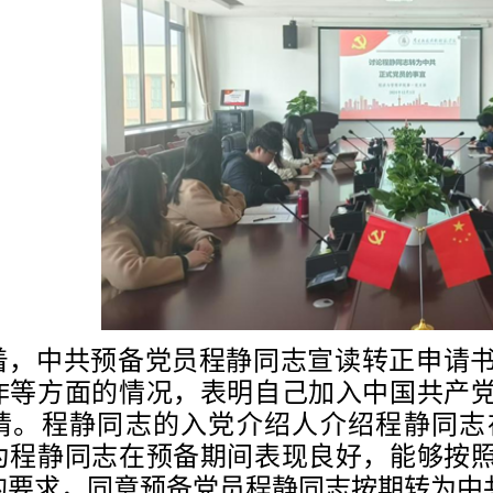
着，中共预备党员程静同志宣读转正申请
作等方面的情况，表明自己加入中国共产
请。程静同志的入党介绍人介绍程静同志
为程静同志在预备期间表现良好，能够按
的要求，同意预备党员程静同志按期转为中