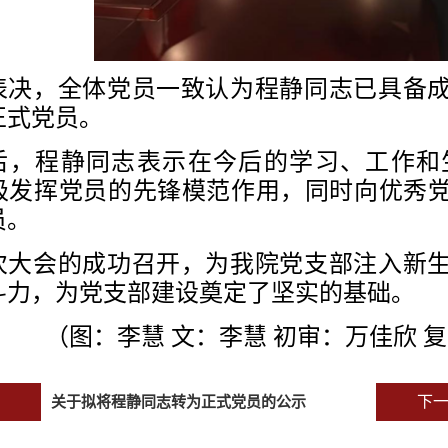
表决，全体党员一致认为
程静
同志已具备
正式党员。
后，
程静同志
表示在今后的学习、工作和
极发挥党员的先锋模范作用，同时向优秀
员。
次大会的成功召开，为我院党支部注入新
斗力，为党支部建设奠定了坚实的基础。
（
图：
李慧
文：
李慧
初审：万佳欣 复
关于拟将程静同志转为正式党员的公示
下