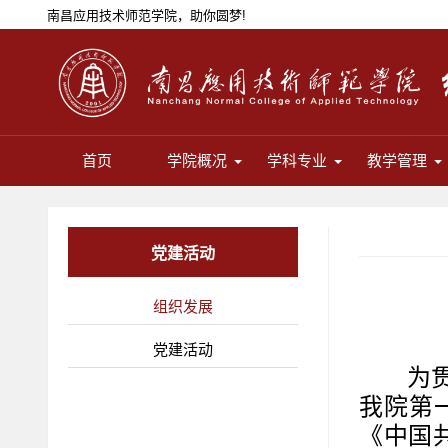
南昌应用技术师范学院，助你圆梦!
首页
学院概况
学科专业
教学管理
党建活动
组织发展
党建活动
为
我院第
《中国