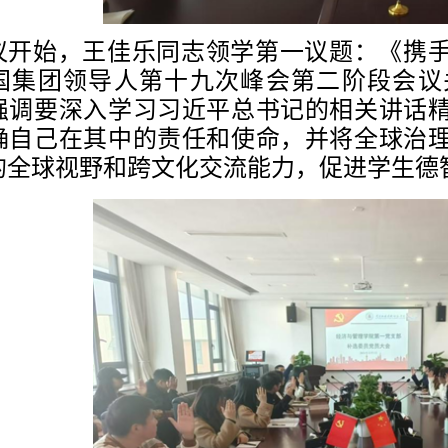
议开始，王佳乐同志领学第一议题：《携
国集团领导人第十九次峰会第二阶段会议
强调要深入学习习近平总书记的相关讲话
确自己在其中的责任和使命，并将全球治
的全球视野和跨文化交流能力，促进学生德