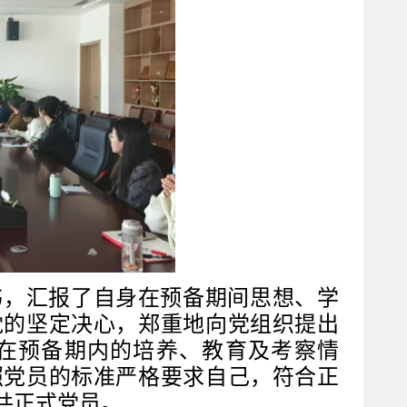
书，汇报了自身在预备期间思想、学
党的坚定决心，郑重地向党组织提出
在预备期内的培养、教育及考察情
照党员的标准严格要求自己，符合正
共正式党员。