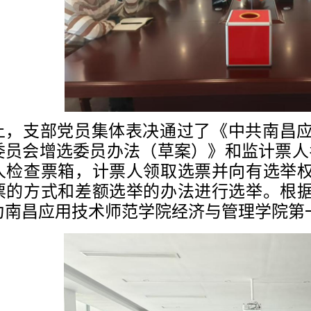
上
，支部党员集体
表决通过了《中共南昌
委员会增选委员办法（草案）》和监计票人
人检查票箱，计票人领取选票并向有选举
票的
方式和差额选举的办法进行选举。根
为南昌应用技术师范学院经济与管理学院第