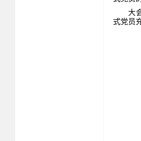
大
式党员