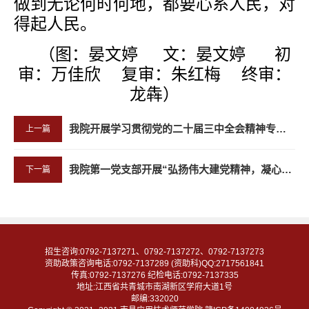
做到无论何时何地，都要心系人民，对
得起人民。
（图：晏文婷 文：晏文婷
初
审：万佳欣 复审：朱红梅 终
审：
龙犇
）
我院开展学习贯彻党的二十届三中全会精神专题宣讲会
上一篇
我院第一党支部开展“弘扬伟大建党精神，凝心聚力奋进新征程”七月主题党日活动
下一篇
招生咨询:0792-7137271、0792-7137272、0792-7137273
资助政策咨询电话:0792-7137289 (资助科)QQ:2717561841
传真:0792-7137276 纪检电话:0792-7137335
地址:江西省共青城市南湖新区学府大道1号
邮编:332020