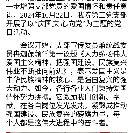
一步增强支部党员的爱国情怀和责任意
识
，2024年
10
月
22
日，我院第二党支部
开展了以“
庆国庆 心向党
”为主题的党
日活动。
会议开始，
支部宣传委员兼统战委
员
冉迦葆
领学第一议题
《
大力弘扬伟大
爱国主义精神，把强国建设、民族复兴
伟业不断推向前进
》
，
表示爱国主义是
中华民族精神的核心、是强国复兴的强
大动力。如今，各行各业人们秉持爱国
情怀努力拼搏。它激励我们创新、奉
献，在各自岗位发光发热，凝聚成推动
强国建设、民族复兴的磅礴力量，每一
个人都是这伟大进程中的奋斗者。