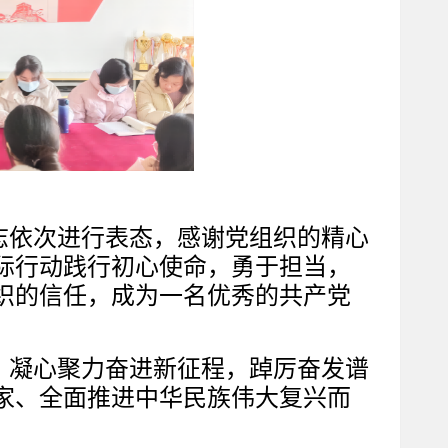
志依次进行表态，感谢党组织的精心
际行动践行初心使命，勇于担当，
织的信任，成为一名优秀的共产党
，凝心聚力奋进新征程，踔厉奋发谱
家、全面推进中华民族伟大复兴而