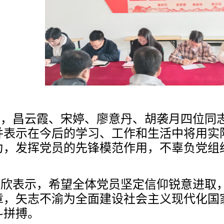
，昌云霞、宋婷、廖意丹、胡袭月四位同
并表示在今后的学习、工作和生活中将用实
为，发挥党员的先锋模范作用，不辜负党组
欣表示，希望全体党员坚定信仰锐意进取
章，矢志不渝为全面建设社会主义现代化国
斗拼搏。