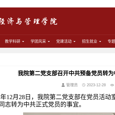
教学科研
学团风采
党建活动
招生就业
专
我院第二党支部召开中共预备党员转为
管理员
2023-12-28
3年12月28日，我院第二党支部
在党员活动
名同志转为
中共正式党员
的事宜
。