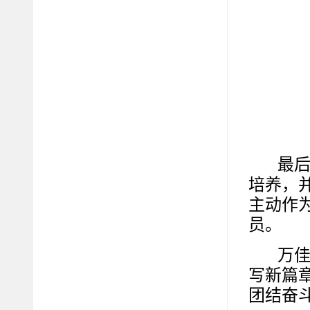
最后
培养，
主动作
员。
万佳
写新篇
团结奋